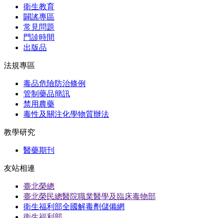
衛生教育
闢謠專區
常見問題
門診時間
出版品
法規專區
毒品危險防治條例
管制藥品簡訊
禁用農藥
毒性及關注化學物質辦法
教學研究
醫藥期刊
友站相連
臺北榮總
臺北榮民總醫院職業醫學及臨床毒物部
衛生福利部全國解毒劑儲備網
衛生福利部