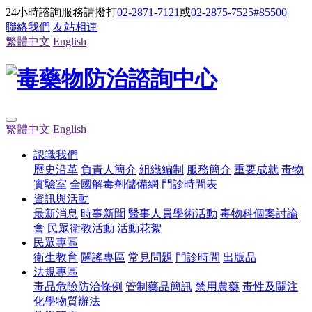
24小時諮詢服務請撥打
02-2871-7121
或
02-2875-7525#85500
聯絡我們
友站相連
繁體中文
English
繁體中文
English
認識我們
歷史沿革
負責人簡介
組織編制
服務簡介
重要成就
毒物
實驗室
全國解毒劑儲備網
門診時間表
資訊與活動
最新消息
時事新聞
醫事人員學術活動
毒物科個案討論
會
民眾衛教活動
活動花絮
民眾專區
衛生教育
闢謠專區
常見問題
門診時間
出版品
法規專區
毒品危險防治條例
管制藥品簡訊
禁用農藥
毒性及關注
化學物質辦法