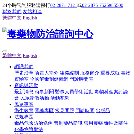
24小時諮詢服務請撥打
02-2871-7121
或
02-2875-7525#85500
聯絡我們
友站相連
繁體中文
English
繁體中文
English
認識我們
歷史沿革
負責人簡介
組織編制
服務簡介
重要成就
毒物
實驗室
全國解毒劑儲備網
門診時間表
資訊與活動
最新消息
時事新聞
醫事人員學術活動
毒物科個案討論
會
民眾衛教活動
活動花絮
民眾專區
衛生教育
闢謠專區
常見問題
門診時間
出版品
法規專區
毒品危險防治條例
管制藥品簡訊
禁用農藥
毒性及關注
化學物質辦法