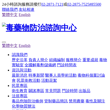
24小時諮詢服務請撥打
02-2871-7121
或
02-2875-7525#85500
聯絡我們
友站相連
繁體中文
English
繁體中文
English
認識我們
歷史沿革
負責人簡介
組織編制
服務簡介
重要成就
毒物
實驗室
全國解毒劑儲備網
門診時間表
資訊與活動
最新消息
時事新聞
醫事人員學術活動
毒物科個案討論
會
民眾衛教活動
活動花絮
民眾專區
衛生教育
闢謠專區
常見問題
門診時間
出版品
法規專區
毒品危險防治條例
管制藥品簡訊
禁用農藥
毒性及關注
化學物質辦法