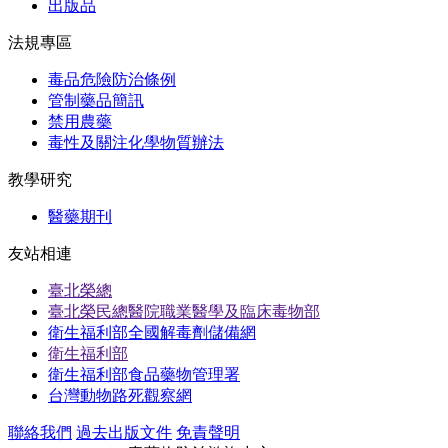
出版品
法規專區
毒品危險防治條例
管制藥品簡訊
禁用農藥
毒性及關注化學物質辦法
教學研究
醫藥期刊
友站相連
臺北榮總
臺北榮民總醫院職業醫學及臨床毒物部
衛生福利部全國解毒劑儲備網
衛生福利部
衛生福利部食品藥物管理署
台灣動物路死觀察網
聯絡我們
過去出版文件
免責聲明